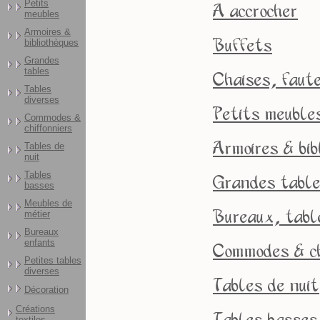
Petits
A accrocher
meubles
Armoires &
Buffets
bibliothèques
Grandes
tables
Chaises, faute
Tables
diverses
Petits meuble
Commodes &
chiffonniers
Armoires & bib
Tables de
nuit
Tables
Grandes tabl
basses
Meubles de
Bureaux, table
métier
Bureaux
enfants
Commodes & ch
Petites tables
diverses
Tables de nuit
Décoration
Créations
textiles