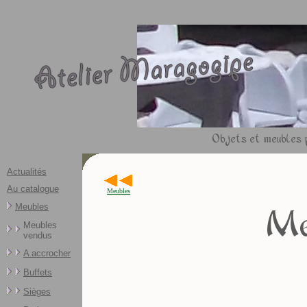
Objets et meubles p
Actualités
Au catalogue
Meubles
Meubles
Me
Meubles
vendus
A accrocher
Buffets
Sièges