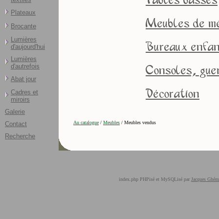
Tables basses
Plateaux
Meubles de mé
Brocante
Lumières
Bureaux enfa
d'aujourd'hui
Lumières
d'autrefois
Consoles, gue
Abat jour
Décoration
Cadres et
miroirs
Galerie
Au catalogue
/
Meubles
/ Meubles vendus
Contact
Recherche
index.php PHPisé et MySQLisé par
Jacques Ghém